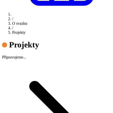
/
O svazku
/
Projekty
Projekty
Připravujeme...