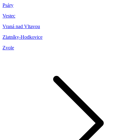
Psáry
Vestec
Vraná nad Vltavou
Zlatníky-Hodkovice
Zvole